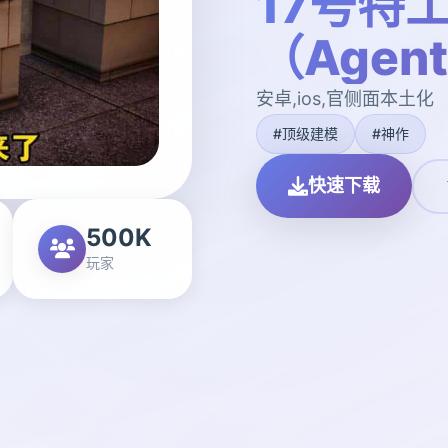
17号特
（Agen
安卓,ios,官侧面本土化
#顶级建模
#神作
快速下载
500K
玩家