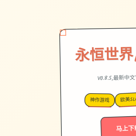
永恒世界|et
V0.8.5,最新
欧美SL
神作游戏
马上下