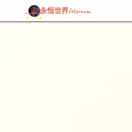
~~~
★
♡
✦
✧
♥
~
→
↗
永恒世界|eternum
✦ ✧ ★