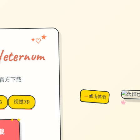
★
♡
✦
ernum
中文官方下载
→
↗
点击体验
超棒！
视觉3D
G
✧
♡
★
♥
→
✦ ★
载