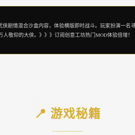
统武侠剧情混合沙盒内容，体验横版即时战斗。玩家扮演一名
万人敬仰的大侠。》》》订阅创意工坊热门MOD体验倍增！
📍 游戏秘籍