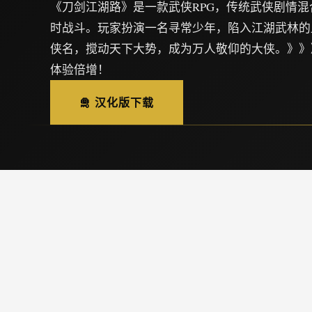
《刀剑江湖路》是一款武侠RPG，传统武侠剧情
时战斗。玩家扮演一名寻常少年，陷入江湖武林的
侠名，搅动天下大势，成为万人敬仰的大侠。》》
体验倍增！
🛅 汉化版下载