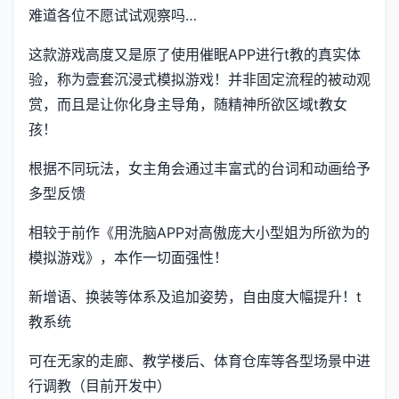
难道各位不愿试试观察吗…
这款游戏高度又是原了使用催眠APP进行t教的真实体
验，称为壹套沉浸式模拟游戏！并非固定流程的被动观
赏，而且是让你化身主导角，随精神所欲区域t教女
孩！
根据不同玩法，女主角会通过丰富式的台词和动画给予
多型反馈
相较于前作《用洗脑APP对高傲庞大小型姐为所欲为的
模拟游戏》，本作一切面强性！
新增语、换装等体系及追加姿势，自由度大幅提升！t
教系统
可在无家的走廊、教学楼后、体育仓库等各型场景中进
行调教（目前开发中）