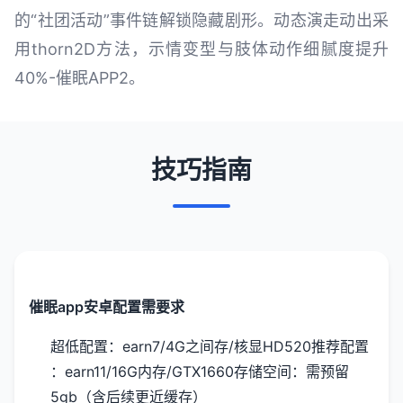
的“社团活动”事件链解锁隐藏剧形。动态演走动出采
用thorn2D方法，示情变型与肢体动作细腻度提升
40%-催眠APP2。
技巧指南
催眠app安卓配置需要求
​超低配置​
​：earn7/4G之间存/核显HD520
​推荐配置​
：earn11/16G内存/GTX1660
​存储空间​
​：需预留
5gb（含后续更近缓存）