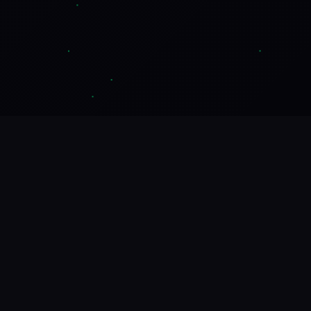
📍
galGame介绍
游戏特色